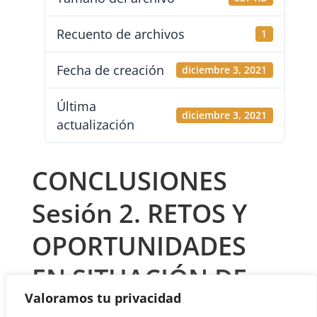
Recuento de archivos
1
Fecha de creación
diciembre 3, 2021
Última
diciembre 3, 2021
actualización
CONCLUSIONES
Sesión 2. RETOS Y
OPORTUNIDADES
EN SITUACIÓN DE
Valoramos tu privacidad
PANDEMIA