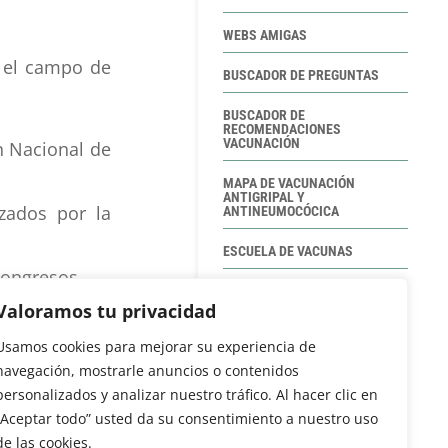
WEBS AMIGAS
n el campo de
BUSCADOR DE PREGUNTAS
BUSCADOR DE
RECOMENDACIONES
VACUNACIÓN
n Nacional de
MAPA DE VACUNACIÓN
ANTIGRIPAL Y
zados por la
ANTINEUMOCÓCICA
ESCUELA DE VACUNAS
congresos.
CURSO ON LINE DE
VACUNACIÓN
NENVAC.
Valoramos tu privacidad
MATERIALES FORMACIÓN
Usamos cookies para mejorar su experiencia de
VACUNACIÓN
navegación, mostrarle anuncios o contenidos
personalizados y analizar nuestro tráfico. Al hacer clic en
ONE HEALTH
“Aceptar todo” usted da su consentimiento a nuestro uso
A LA VEJEZ VITALES
de las cookies.