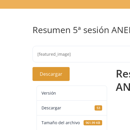
Resumen 5ª sesión AN
[featured_image]
Re
Descargar
AN
Versión
Descargar
53
Tamaño del archivo
961.99 KB