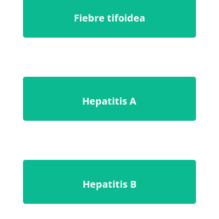
Cólera
Fiebre tifoidea
Fiebre amarilla
Hepatitis A
Encefalitis europea
Hepatitis B